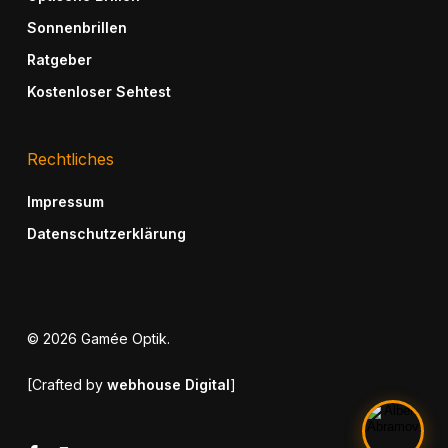
Sonnenbrillen
Ratgeber
Albert Abramov
Geschäftsinhaber & Optiker
Kostenloser Sehtest
Rechtliches
Impressum
Datenschutzerklärung
Kontaktformular
Anrufen
E-Mail
Standort
© 2026 Gamée Optik.
[Crafted by
webhouse Digital
]