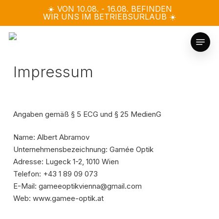
Skip
☀️ VON 10.08. - 16.08. BEFINDEN
WIR UNS IM BETRIEBSURLAUB ☀️
to
main
Menu
content
Impressum
Angaben gemäß § 5 ECG und § 25 MedienG
Name: Albert Abramov
Unternehmensbezeichnung: Gamée Optik
Adresse: Lugeck 1-2, 1010 Wien
Telefon: +43 1 89 09 073
E-Mail: gameeoptikvienna@gmail.com
Web: www.gamee-optik.at